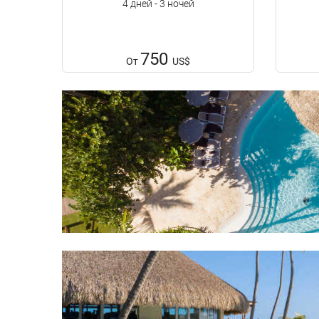
4 дней - 3 ночей
750
От
US$