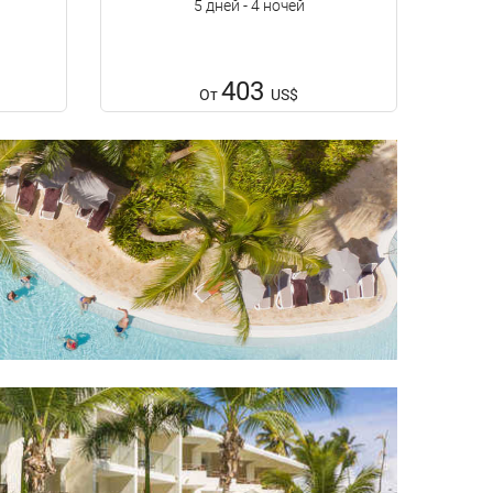
5 дней - 4 ночей
403
От
US$