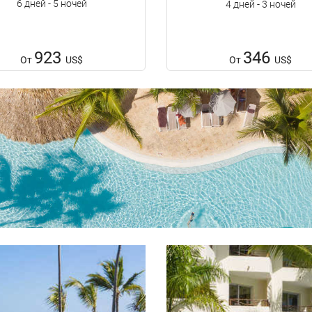
6 дней - 5 ночей
4 дней - 3 ночей
923
346
От
US$
От
US$